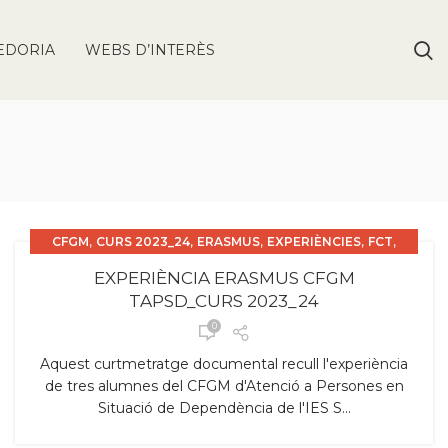
EDORIA
WEBS D’INTERÈS
,
,
,
,
,
CFGM
CURS 2023_24
ERASMUS
EXPERIÈNCIES
FCT
MEMÒRIES
EXPERIÈNCIA ERASMUS CFGM
TAPSD_CURS 2023_24
0
Aquest curtmetratge documental recull l'experiència
de tres alumnes del CFGM d'Atenció a Persones en
Situació de Dependència de l'IES S...