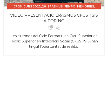
,
,
,
,
,
CFGS
CURS 2025_26
ERASMUS
FEMPO
MEMÒRIES
TSIS
VIDEO PRESENTACIÓ ERASMUS CFGS TSIS
A TORINO
0
Les alumnes del Cicle Formatiu de Grau Superior de
Tècnic Superior en Integració Social (CFGS TSIS) han
tingut l'oportunitat de realitz...