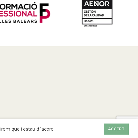
umirem que i estau d´acord
ACCEPT
Avís Legal
|
Política de Privacitat
|
Cookies