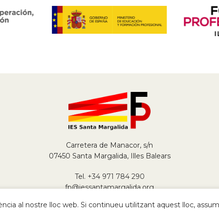
Carretera de Manacor, s/n
07450 Santa Margalida, Illes Balears
Tel.
+34 971 784 290
fp@iessantamargalida.org
ncia al nostre lloc web. Si continueu utilitzant aquest lloc, ass