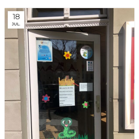
18
JUL.