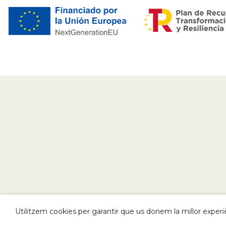
Utilitzem cookies per garantir que us donem la millor experiè
2022
FP IES Santa Margalida