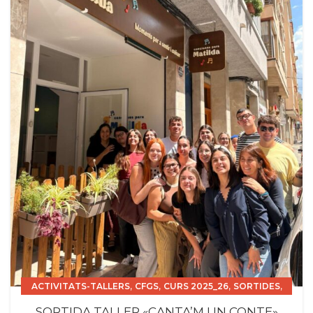
,
,
,
,
ACTIVITATS-TALLERS
CFGS
CURS 2025_26
SORTIDES
TSEI
SORTIDA TALLER «CANTA’M UN CONTE»