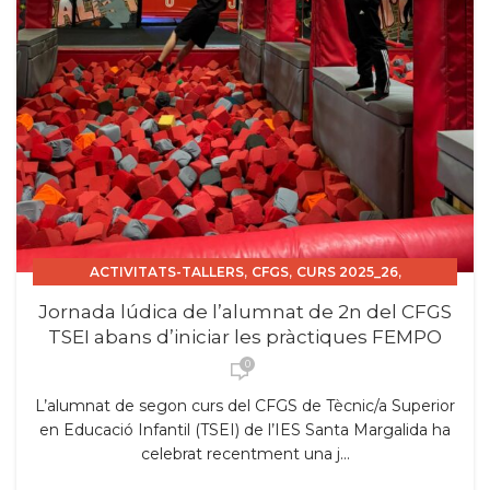
,
,
,
ACTIVITATS-TALLERS
CFGS
CURS 2025_26
,
,
EXPERIÈNCIES
SORTIDES
TSEI
Jornada lúdica de l’alumnat de 2n del CFGS
TSEI abans d’iniciar les pràctiques FEMPO
0
L’alumnat de segon curs del CFGS de Tècnic/a Superior
en Educació Infantil (TSEI) de l’IES Santa Margalida ha
celebrat recentment una j...