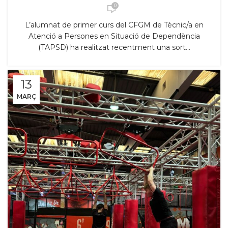
0
L’alumnat de primer curs del CFGM de Tècnic/a en
Atenció a Persones en Situació de Dependència
(TAPSD) ha realitzat recentment una sort...
13
MARÇ