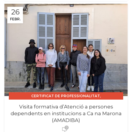
26
FEBR.
,
CERTIFICAT DE PROFESSIONALITAT
,
CERTIFICAT DE PROFESSIONALITAT INSTITUCIONS.
Visita formativa d’Atenció a persones
,
,
,
CURS 2025_26
EMPRESES
FEMPO
SORTIDES
dependents en institucions a Ca na Marona
(AMADIBA)
0