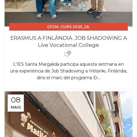
,
,
CFGM
CURS 2025_26
,
,
CURS FORMACIÓ PROFESSORAT ERASMUS
ERASMUS
ERASMUS A FINLÀNDIA. JOB SHADOWING A
,
,
FORMACIÓ PROFESSORAT
JOB SHADOWING
Live Vocational College
SORTIDES
0
L’IES Santa Margalida participa aquesta setmana en
una experiència de Job Shadowing a Hèlsinki, Finlàndia,
dins el marc del programa Er...
08
MAIG