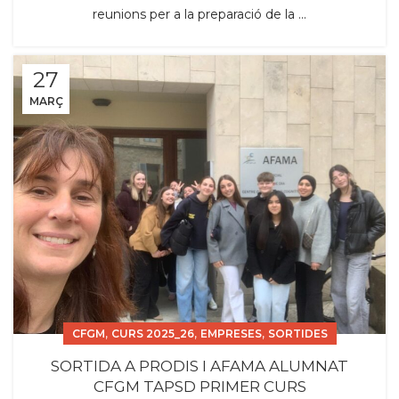
reunions per a la preparació de la ...
27
MARÇ
,
,
,
CFGM
CURS 2025_26
EMPRESES
SORTIDES
SORTIDA A PRODIS I AFAMA ALUMNAT
CFGM TAPSD PRIMER CURS