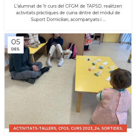
L'alumnat de 1r curs del CFGM de TAPSD. realitzen
activitats pràctiques de cuina dintre del mòdul de
Suport Domiciliari, acompanyats i ...
05
DES.
,
,
,
,
ACTIVITATS-TALLERS
CFGS
CURS 2023_24
SORTIDES
TSEI