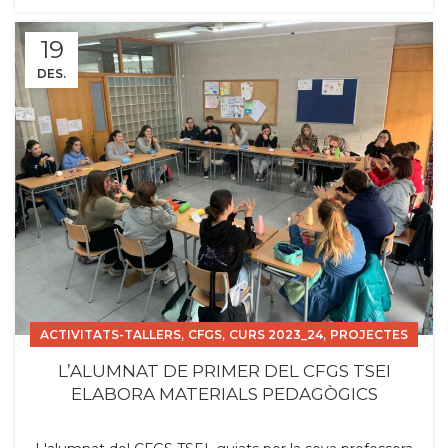
19
DES.
,
,
,
ACTIVITATS-TALLERS
CFGS
CURS 2023_24
PROJECTES
,
TSEI
L’ALUMNAT DE PRIMER DEL CFGS TSEI
ELABORA MATERIALS PEDAGÒGICS