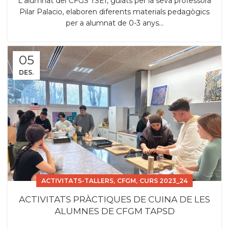
L'alumnat del CFGS TSEI, guiats per la seva professora
Pilar Palacio, elaboren diferents materials pedagògics
per a alumnat de 0-3 anys...
05
DES.
,
,
ACTIVITATS-TALLERS
CFGM
CURS 2023_24
ACTIVITATS PRÀCTIQUES DE CUINA DE LES
ALUMNES DE CFGM TAPSD