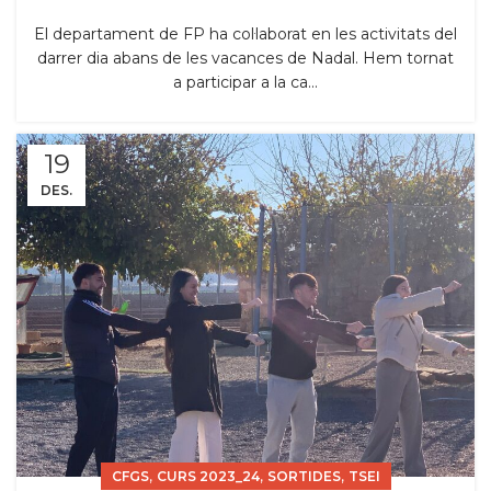
El departament de FP ha col·laborat en les activitats del
darrer dia abans de les vacances de Nadal. Hem tornat
a participar a la ca...
19
DES.
,
,
,
CFGS
CURS 2023_24
SORTIDES
TSEI