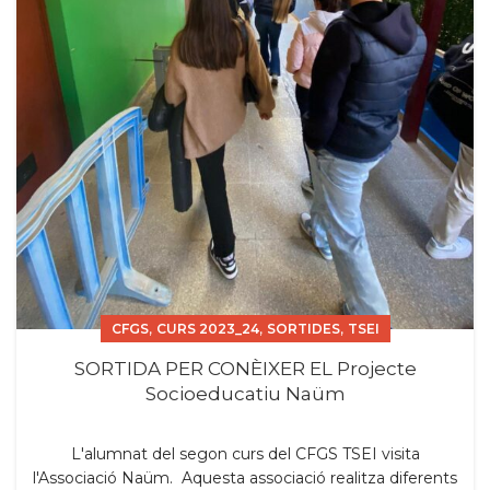
,
,
,
CFGS
CURS 2023_24
SORTIDES
TSEI
SORTIDA PER CONÈIXER EL Projecte
Socioeducatiu Naüm
L'alumnat del segon curs del CFGS TSEI visita
l'Associació Naüm. Aquesta associació realitza diferents