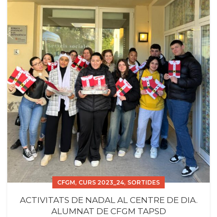
,
,
CFGM
CURS 2023_24
SORTIDES
ACTIVITATS DE NADAL AL CENTRE DE DIA.
ALUMNAT DE CFGM TAPSD