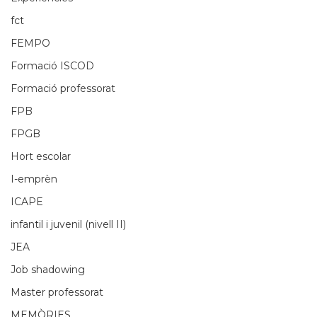
fct
FEMPO
Formació ISCOD
Formació professorat
FPB
FPGB
Hort escolar
I-emprèn
ICAPE
infantil i juvenil (nivell II)
JEA
Job shadowing
Master professorat
MEMÒRIES