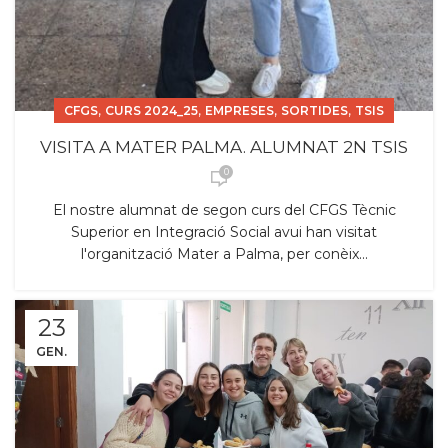
,
,
,
,
CFGS
CURS 2024_25
EMPRESES
SORTIDES
TSIS
VISITA A MATER PALMA. ALUMNAT 2N TSIS
0
El nostre alumnat de segon curs del CFGS Tècnic
Superior en Integració Social avui han visitat
l'organització Mater a Palma, per conèix...
23
GEN.