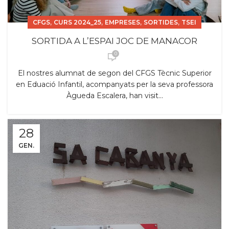
,
,
,
,
CFGS
CURS 2024_25
EMPRESES
SORTIDES
TSEI
SORTIDA A L’ESPAI JOC DE MANACOR
0
El nostres alumnat de segon del CFGS Tècnic Superior
en Eduació Infantil, acompanyats per la seva professora
Àgueda Escalera, han visit...
28
GEN.