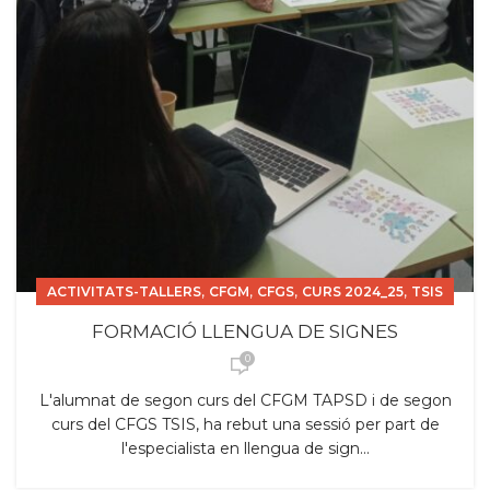
,
,
,
,
ACTIVITATS-TALLERS
CFGM
CFGS
CURS 2024_25
TSIS
FORMACIÓ LLENGUA DE SIGNES
0
L'alumnat de segon curs del CFGM TAPSD i de segon
curs del CFGS TSIS, ha rebut una sessió per part de
l'especialista en llengua de sign...