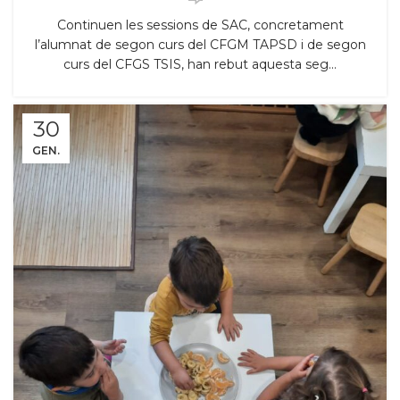
Continuen les sessions de SAC, concretament
l’alumnat de segon curs del CFGM TAPSD i de segon
curs del CFGS TSIS, han rebut aquesta seg...
30
GEN.