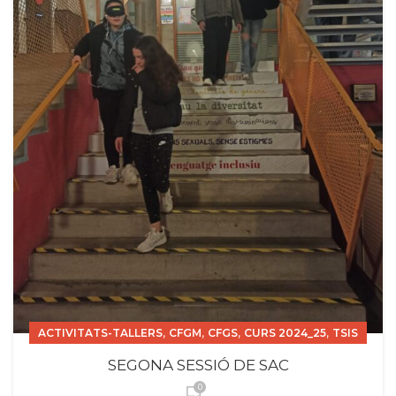
,
,
,
,
ACTIVITATS-TALLERS
CFGM
CFGS
CURS 2024_25
TSIS
SEGONA SESSIÓ DE SAC
0