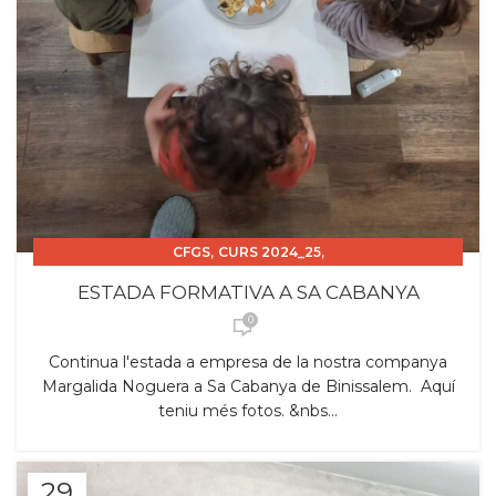
,
,
CFGS
CURS 2024_25
,
,
ESTADES FORMATIVES PROFESSORAT
PUBLICACIONS
ESTADA FORMATIVA A SA CABANYA
TSEI
0
Continua l'estada a empresa de la nostra companya
Margalida Noguera a Sa Cabanya de Binissalem. Aquí
teniu més fotos. &nbs...
29