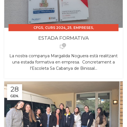
,
,
,
CFGS
CURS 2024_25
EMPRESES
,
ESTADES FORMATIVES PROFESSORAT
ESTADA FORMATIVA
,
,
FORMACIÓ PROFESSORAT
PROJECTES
0
,
SORTIDES PROFESSORAT
TSEI
La nostra companya Margalida Noguera està realitzant
una estada formativa en empresa. Concretament a
l'Escoleta Sa Cabanya de Binissal...
28
GEN.