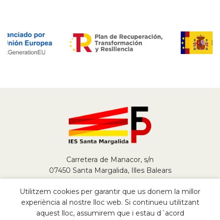
Carretera de Manacor, s/n
07450 Santa Margalida, Illes Balears
Tel.
+34 971 784 290
Utilitzem cookies per garantir que us donem la millor
fp@iessantamargalida.org
experiència al nostre lloc web. Si continueu utilitzant
aquest lloc, assumirem que i estau d´acord