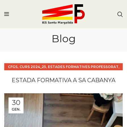
Blog
,
,
,
CFGS
CURS 2024_25
ESTADES FORMATIVES PROFESSORAT
,
PUBLICACIONS
TSEI
ESTADA FORMATIVA A SA CABANYA
30
GEN.