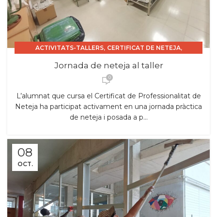
,
,
ACTIVITATS-TALLERS
CERTIFICAT DE NETEJA
,
CERTIFICAT DE PROFESSIONALITAT INSTITUCIONS.
Jornada de neteja al taller
CURS 2025_26
0
L’alumnat que cursa el Certificat de Professionalitat de
Neteja ha participat activament en una jornada pràctica
de neteja i posada a p...
08
OCT.