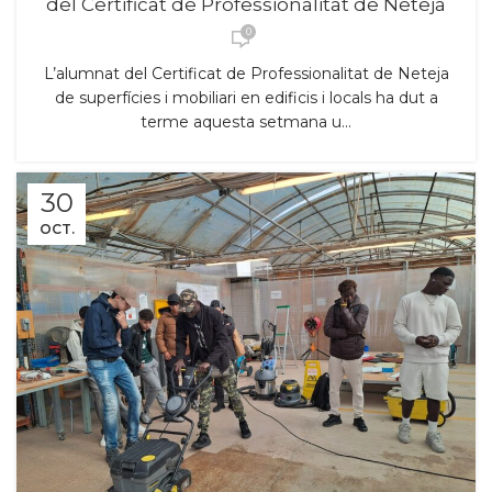
del Certificat de Professionalitat de Neteja
0
L’alumnat del Certificat de Professionalitat de Neteja
de superfícies i mobiliari en edificis i locals ha dut a
terme aquesta setmana u...
30
OCT.