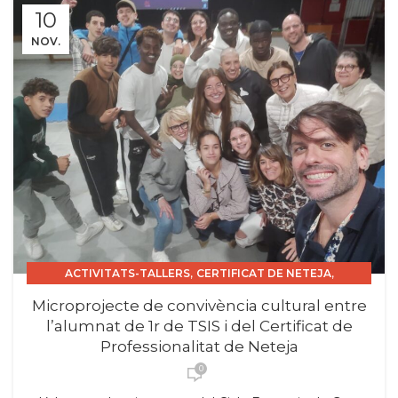
10
NOV.
,
,
ACTIVITATS-TALLERS
CERTIFICAT DE NETEJA
,
CERTIFICAT DE PROFESSIONALITAT INSTITUCIONS.
Microprojecte de convivència cultural entre
,
,
,
,
CFGS
COEDUCACIÓ
CURS 2025_26
PROJECTES
TSIS
l’alumnat de 1r de TSIS i del Certificat de
Professionalitat de Neteja
0