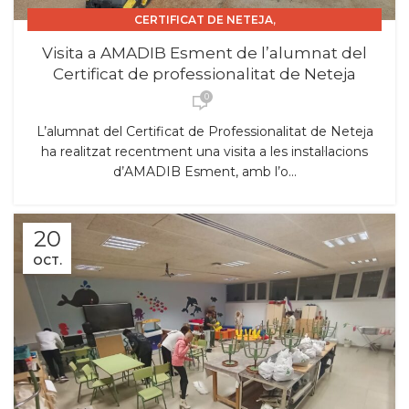
,
CERTIFICAT DE NETEJA
,
CERTIFICAT DE PROFESSIONALITAT
Visita a AMADIB Esment de l’alumnat del
,
CERTIFICAT DE PROFESSIONALITAT INSTITUCIONS.
Certificat de professionalitat de Neteja
,
,
CURS 2025_26
EMPRESES
SORTIDES
0
L’alumnat del Certificat de Professionalitat de Neteja
ha realitzat recentment una visita a les instal·lacions
d’AMADIB Esment, amb l’o...
20
OCT.