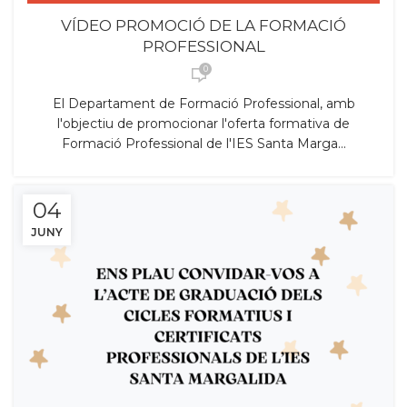
,
CERTIFICAT ATENCIÓ EN EL DOMICILI
VÍDEO PROMOCIÓ DE LA FORMACIÓ
,
CERTIFICAT DE NETEJA
PROFESSIONAL
,
CERTIFICAT DE PROFESSIONALITAT
0
,
CERTIFICAT DE PROFESSIONALITAT INSTITUCIONS.
El Departament de Formació Professional, amb
,
,
,
,
,
CFGM
CFGS
CURS 2024_25
FCT
FEMPO
l'objectiu de promocionar l'oferta formativa de
,
,
PROMOCIÓ CICLES
TSEI
TSIS
Formació Professional de l'IES Santa Marga...
04
JUNY