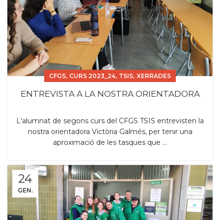
,
,
,
CFGS
CURS 2023_24
TSIS
XERRADES
ENTREVISTA A LA NOSTRA ORIENTADORA
L'alumnat de segons curs del CFGS TSIS entrevisten la
nostra orientadora Victòria Galmés, per tenir una
aproximació de les tasques que ...
24
GEN.