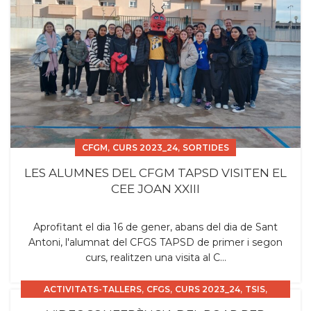
,
,
CFGM
CURS 2023_24
SORTIDES
LES ALUMNES DEL CFGM TAPSD VISITEN EL
CEE JOAN XXIII
Aprofitant el dia 16 de gener, abans del dia de Sant
Antoni, l'alumnat del CFGS TAPSD de primer i segon
curs, realitzen una visita al C...
,
,
,
,
ACTIVITATS-TALLERS
CFGS
CURS 2023_24
TSIS
XERRADES