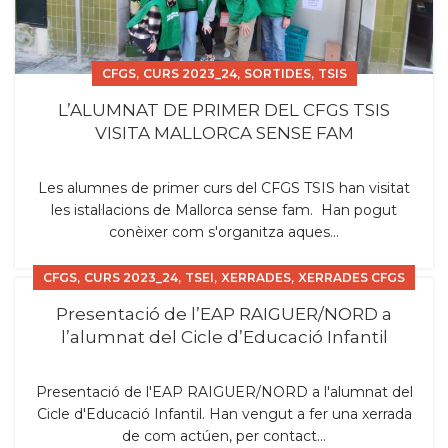
,
,
,
CFGS
CURS 2023_24
SORTIDES
TSIS
L’ALUMNAT DE PRIMER DEL CFGS TSIS
VISITA MALLORCA SENSE FAM
Les alumnes de primer curs del CFGS TSIS han visitat
les istal·lacions de Mallorca sense fam. Han pogut
conèixer com s'organitza aques...
,
,
,
,
CFGS
CURS 2023_24
TSEI
XERRADES
XERRADES CFGS
Presentació de l’EAP RAIGUER/NORD a
l’alumnat del Cicle d’Educació Infantil
Presentació de l'EAP RAIGUER/NORD a l'alumnat del
Cicle d'Educació Infantil. Han vengut a fer una xerrada
de com actúen, per contact...