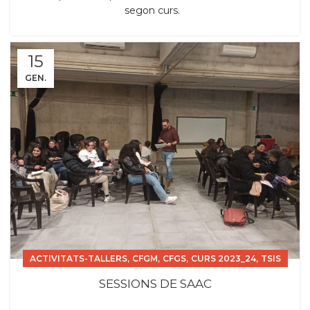
segon curs.
15
GEN.
,
,
,
,
ACTIVITATS-TALLERS
CFGM
CFGS
CURS 2023_24
TSIS
SESSIONS DE SAAC