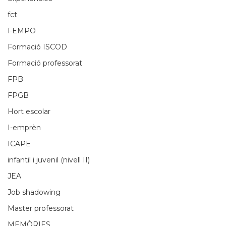
fct
FEMPO
Formació ISCOD
Formació professorat
FPB
FPGB
Hort escolar
I-emprèn
ICAPE
infantil i juvenil (nivell II)
JEA
Job shadowing
Master professorat
MEMÒRIES