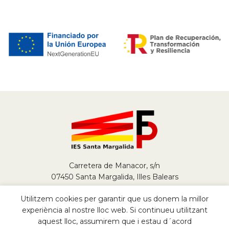
Carretera de Manacor, s/n
07450 Santa Margalida, Illes Balears
Tel.
+34 971 784 290
Utilitzem cookies per garantir que us donem la millor
fp@iessantamargalida.org
experiència al nostre lloc web. Si continueu utilitzant
aquest lloc, assumirem que i estau d´acord