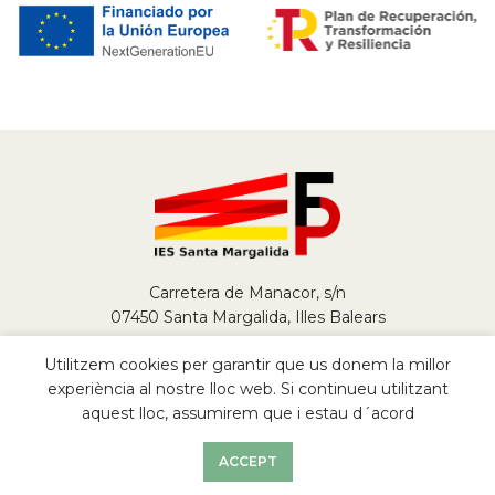
Carretera de Manacor, s/n
07450 Santa Margalida, Illes Balears
Tel.
+34 971 784 290
Utilitzem cookies per garantir que us donem la millor
fp@iessantamargalida.org
experiència al nostre lloc web. Si continueu utilitzant
aquest lloc, assumirem que i estau d´acord
2022
FP IES Santa Margalida
ACCEPT
Avís Legal
|
Política de Privacitat
|
Cookies