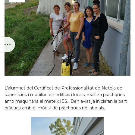
L’alumnat del Certificat de Professionalitat de Neteja de
superfícies i mobiliari en edificis i locals, realitza pràctiques
amb maquinària al mateix IES. Ben aviat ja iniciaran la part
pràctica amb el mòdul de pràctiques no laborals.