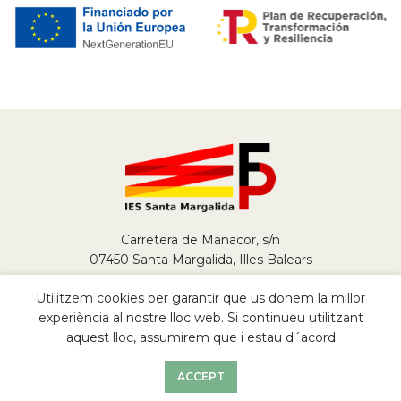
Carretera de Manacor, s/n
07450 Santa Margalida, Illes Balears
Tel.
+34 971 784 290
Utilitzem cookies per garantir que us donem la millor
fp@iessantamargalida.org
experiència al nostre lloc web. Si continueu utilitzant
aquest lloc, assumirem que i estau d´acord
2022
FP IES Santa Margalida
ACCEPT
Avís Legal
|
Política de Privacitat
|
Cookies