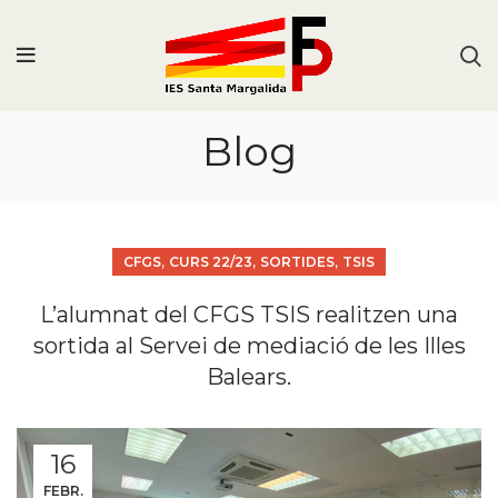
Blog
,
,
,
CFGS
CURS 22/23
SORTIDES
TSIS
L’alumnat del CFGS TSIS realitzen una
sortida al Servei de mediació de les Illes
Balears.
16
FEBR.