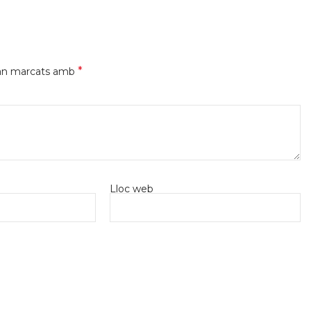
*
tan marcats amb
Lloc web