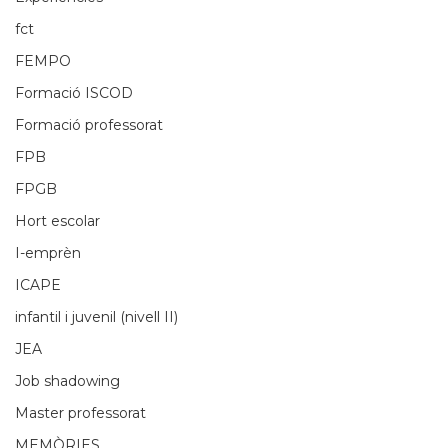
fct
FEMPO
Formació ISCOD
Formació professorat
FPB
FPGB
Hort escolar
I-emprèn
ICAPE
infantil i juvenil (nivell II)
JEA
Job shadowing
Master professorat
MEMÒRIES