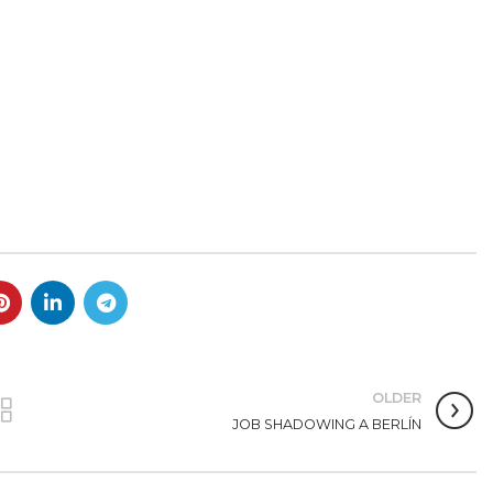
OLDER
JOB SHADOWING A BERLÍN