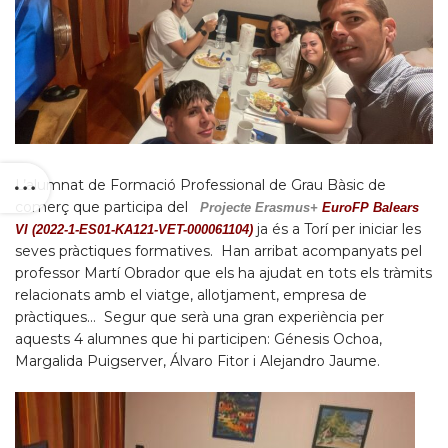
L’alumnat de Formació Professional de Grau Bàsic de
comerç que participa del
Projecte Erasmus+
EuroFP Balears
ja és a Torí per iniciar les
VI (2022-1-ES01-KA121-VET-000061104)
seves pràctiques formatives. Han arribat acompanyats pel
professor Martí Obrador que els ha ajudat en tots els tràmits
relacionats amb el viatge, allotjament, empresa de
pràctiques… Segur que serà una gran experiència per
aquests 4 alumnes que hi participen: Génesis Ochoa,
Margalida Puigserver, Álvaro Fitor i Alejandro Jaume.