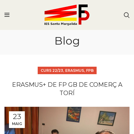
Blog
,
,
CURS 22/23
ERASMUS
FPB
ERASMUS+ DE FP GB DE COMERÇ A
TORÍ
23
MAIG