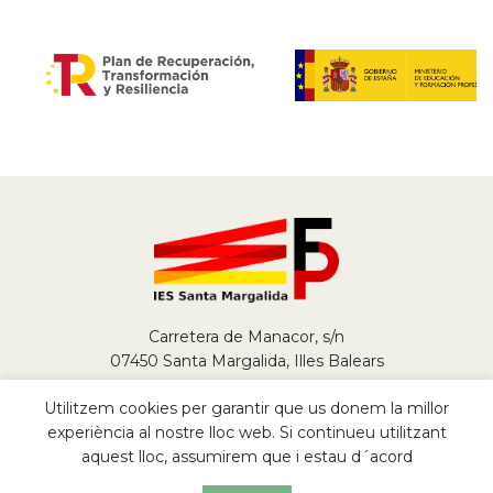
Carretera de Manacor, s/n
07450 Santa Margalida, Illes Balears
Tel.
+34 971 784 290
Utilitzem cookies per garantir que us donem la millor
fp@iessantamargalida.org
experiència al nostre lloc web. Si continueu utilitzant
aquest lloc, assumirem que i estau d´acord
2022
FP IES Santa Margalida