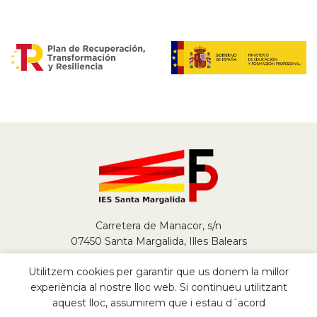
Carretera de Manacor, s/n
07450 Santa Margalida, Illes Balears
Tel.
+34 971 784 290
Utilitzem cookies per garantir que us donem la millor
fp@iessantamargalida.org
experiència al nostre lloc web. Si continueu utilitzant
aquest lloc, assumirem que i estau d´acord
2022
FP IES Santa Margalida