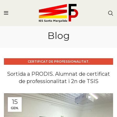
Blog
,
CERTIFICAT DE PROFESSIONALITAT
,
,
CERTIFICAT DE PROFESSIONALITAT INSTITUCIONS.
CFGS
Sortida a PRODIS. Alumnat de certificat
,
,
CURS 2024_25
SORTIDES
TSIS
de professionalitat i 2n de TSIS
15
GEN.