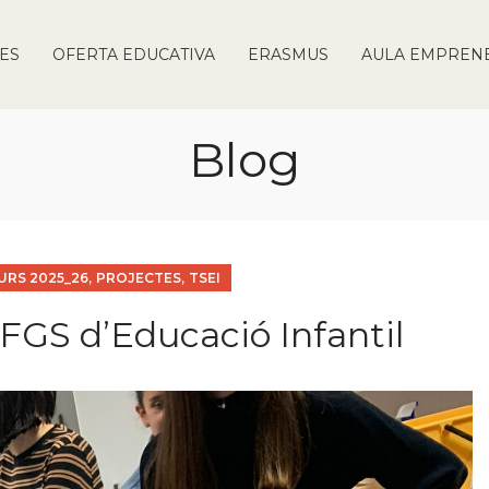
IES
OFERTA EDUCATIVA
ERASMUS
AULA EMPREN
Blog
,
,
URS 2025_26
PROJECTES
TSEI
CFGS d’Educació Infantil