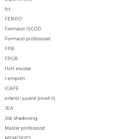
fct
FEMPO
Formació ISCOD
Formació professorat
FPB
FPGB
Hort escolar
I-emprèn
ICAPE
infantil i juvenil (nivell II)
JEA
Job shadowing
Master professorat
MEMÒRIES