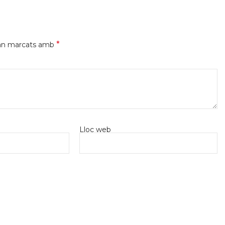
*
tan marcats amb
Lloc web