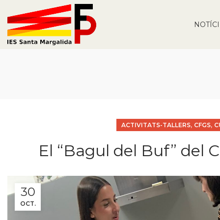
NOTÍC
,
,
ACTIVITATS-TALLERS
CFGS
C
El “Bagul del Buf” del 
30
OCT.