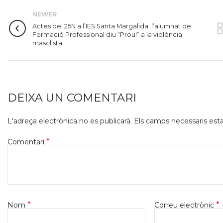
NEWER
Actes del 25N a l’IES Santa Margalida: l’alumnat de
Formació Professional diu “Prou!” a la violència
masclista
DEIXA UN COMENTARI
L'adreça electrònica no es publicarà.
Els camps necessaris es
*
Comentari
*
*
Nom
Correu electrònic