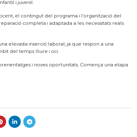
fantil i juvenil.
ocent, el contingut del programa i l’organització del
reparació completa i adaptada a les necessitats reals
 una elevada inserció laboral, ja que respon a una
it del temps lliure i oci.
d’aprenentatges i noves oportunitats. Comença una etapa