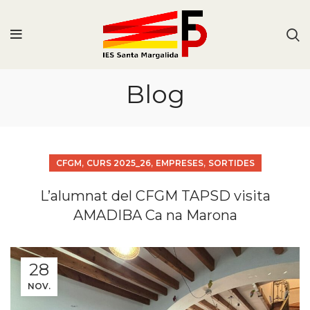
Blog
,
,
,
CFGM
CURS 2025_26
EMPRESES
SORTIDES
L’alumnat del CFGM TAPSD visita
AMADIBA Ca na Marona
28
NOV.