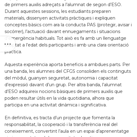
de primers auxilis adreçats a l’alumnat de segon d’ESO.
Durant aquestes sessions, les estudiants preparen
materials, dissenyen activitats pràctiques i expliquen
conceptes bàsics com ara la conducta PAS (protegir, avisar i
socórrer), l’actuació davant ennuegaments i situacions
d’emergència habituals. Tot això es fa amb un llenguatge
adaptat a l’edat dels participants i amb una clara orientació
pràctica.
Aquesta experiència aporta beneficis a ambdues parts. Per
una banda, les alumnes del CFGS consoliden els continguts
del mòdul, guanyen seguretat, autonomia i capacitat
d’expressió davant d’un grup. Per altra banda, l’alumnat
d’ESO adquireix nocions bàsiques de primers auxilis que
poden resultar útils en la vida quotidiana, alhora que
participa en una activitat dinàmica i significativa.
En definitiva, es tracta d’un projecte que fomenta la
responsabilitat, la cooperació i la transferència real del
coneixement, convertint l’aula en un espai d’aprenentatge