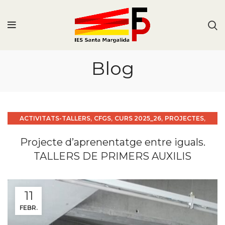
Blog
,
,
,
,
ACTIVITATS-TALLERS
CFGS
CURS 2025_26
PROJECTES
TSEI
Projecte d’aprenentatge entre iguals.
TALLERS DE PRIMERS AUXILIS
11
FEBR.