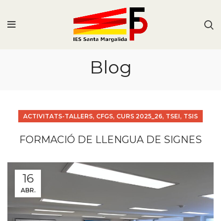
Blog
,
,
,
,
ACTIVITATS-TALLERS
CFGS
CURS 2025_26
TSEI
TSIS
FORMACIÓ DE LLENGUA DE SIGNES
16
ABR.