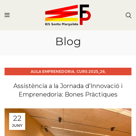
Blog
,
,
AULA EMPRENEDORIA
CURS 2025_26
,
FORMACIÓ PROFESSORAT
PROJECTES INNOVACIÓ
Assistència a la Jornada d’Innovació i
Emprenedoria: Bones Pràctiques
22
JUNY